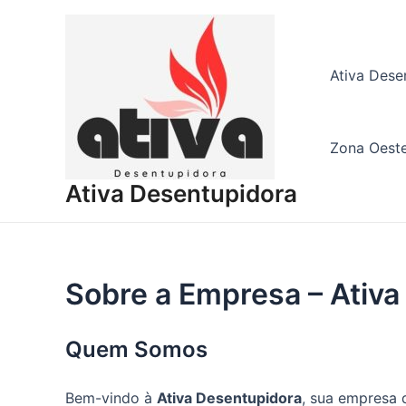
Ir
para
o
Ativa Dese
conteúdo
Zona Oest
Ativa Desentupidora
Sobre a Empresa – Ativ
Quem Somos
Bem-vindo à
Ativa Desentupidora
, sua empresa 